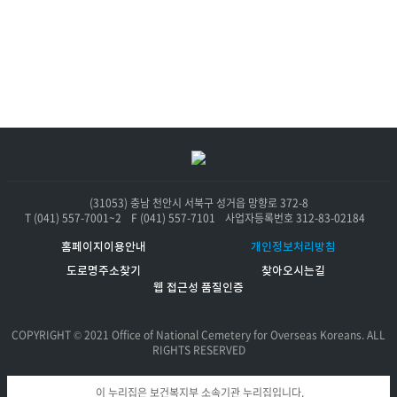
요
(31053) 충남 천안시 서북구 성거읍 망향로 372-8
T (041) 557-7001~2
F (041) 557-7101
사업자등록번호 312-83-02184
홈페이지이용안내
개인정보처리방침
도로명주소찾기
찾아오시는길
웹 접근성 품질인증
COPYRIGHT © 2021 Office of National Cemetery for Overseas Koreans. ALL
RIGHTS RESERVED
이 누리집은 보건복지부 소속기관 누리집입니다.