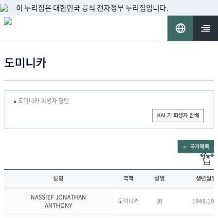
이 누리집은 대한민국 공식 전자정부 누리집입니다.
언
어
열기
도미니카
선
택
도미니카 희생자 명단
KAL기 희생자 참배
국가목록
성명
국적
성별
생년월일
NASSIEF JONATHAN
도미니카
男
1948.10. 
ANTHONY