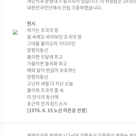
제단석과 분향대가 설치되어 있습니다. 이 위령탑은 1976
대한민국민단에서 건립 기증하였습니다.
헌시
여기는 조국의 땅
꿈 속에도 바라보던 조국의 땅
그대들 돌아오라 기다리던
망향의동산
봄이면 진달래 피고
가을이면 들국화 피고
해와 달이 번갈아 보호하는
망향의동산
고난의 세월 다 지난 오늘
돌아와 조국의 품 속
이 안식의 동산에
포근히 안겨 잠드소서
[1976. 8. 15 노산 이은상 선생]
제례의식을 위하여 117㎡의 건물로서 유족들이 원하는 의