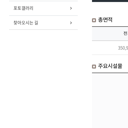
령
설
의
포토갤러리
탑
물,
시
봉
묘
설
총면적
찾아오시는 길
안
역
물,
당
상
묘
전
귀
세
역
정
안
상
350,
각
내
세
유
바
안
족
로
내
주요시설물
대
가
바
기
기.
로
실
묘
가
일
역
기.
본
의
묘
군
자
역
위
연
의
안
장
자
부
과
연
피
위
장