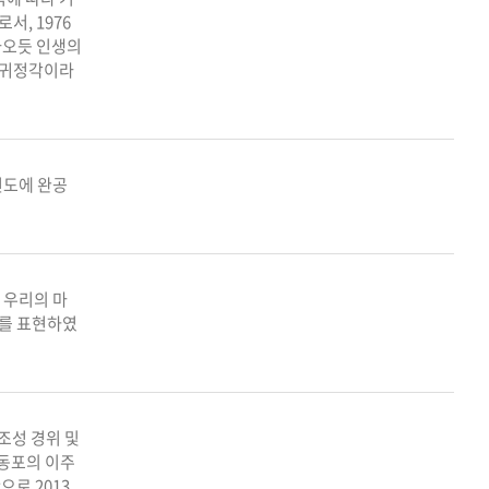
서, 1976
아오듯 인생의
 귀정각이라
년도에 완공
 우리의 마
미를 표현하였
조성 경위 및
동포의 이주
로 2013