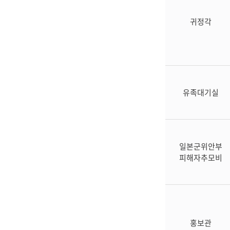
희
니
없
생
다.
습
귀정각
자
니
위
다.
령
탑
사
무
실
유족대기실
묘
역
무
궁
일본군위안부
화
피해자추모비
묘
역
장
미
묘
역
홍보관
무