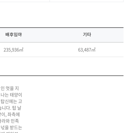
배후임야
기타
235,936㎡
63,487㎡
적인 멋을 지
빛나는 태양이
 탑신에는 고
니다. 탑 날
상이, 좌측에
나라와 민족
 넋을 받드는