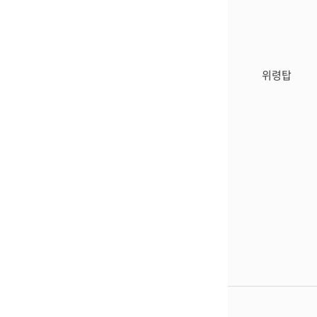
해
안
과
자
부
위
추
피
안
모
해
부
비
자
피
위령탑
홍
묘
해
보
역
자
관
은
묘
분
상
역
수
세
은
대
설
상
대
명
세
한
이
설
항
없
명
공
어
이
여
링
없
객
크
어
기
가
링
피
없
크
격
습
가