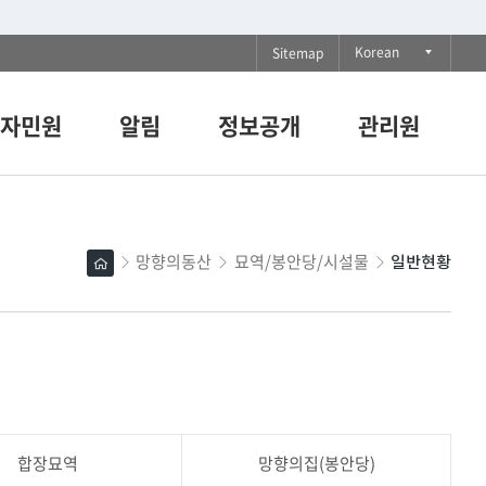
다
Korean
Sitemap
국
자민원
알림
정보공개
관리원
어
목
록
펼
망향의동산
묘역/봉안당/시설물
홈
일반현황
치
기
합장묘역
망향의집(봉안당)