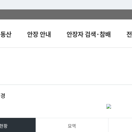
의동산
안장 안내
안장자 검색·참배
전
전경
선택됨
현황
묘역