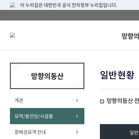
이 누리집은 대한민국 공식 전자정부 누리집입니다.
망향
일반현황
망향의동산
개관
망향의동산 
선
묘역/봉안당/시설물
시
지
왼
택
설
도
쪽
됨
물
상
하
참배성묘객 안내
일반
위
시
단