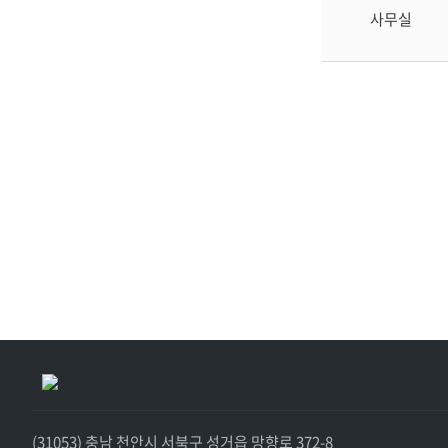
부
사무실
피
해
자
묘
역
(31053) 충남 천안시 서북구 성거읍 망향로 372-8