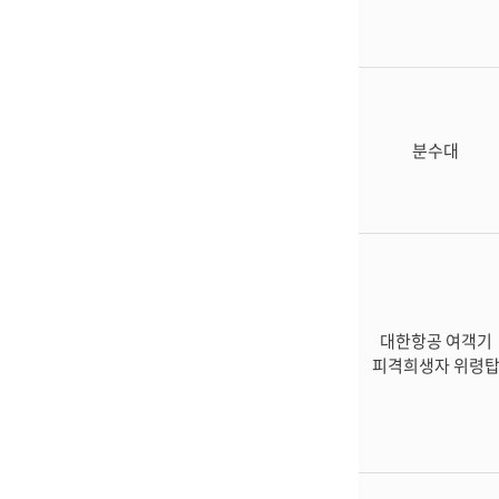
연
고
합
장
묘
역
분수대
재
일
학
도
의
용
군
묘
대한항공 여객기
역
피격희생자 위령
자
연
장
위
안