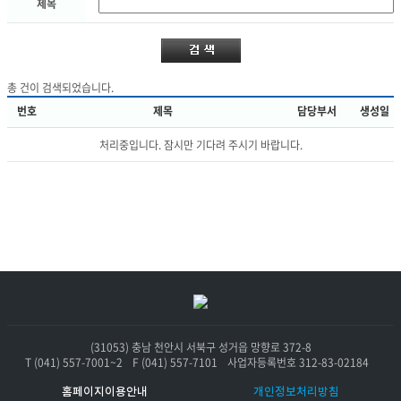
제
제목
목
총
건이 검색되었습니다.
번호
제목
담당부서
생성일
처리중입니다. 잠시만 기다려 주시기 바랍니다.
(31053) 충남 천안시 서북구 성거읍 망향로 372-8
T (041) 557-7001~2
F (041) 557-7101
사업자등록번호 312-83-02184
홈페이지이용안내
개인정보처리방침