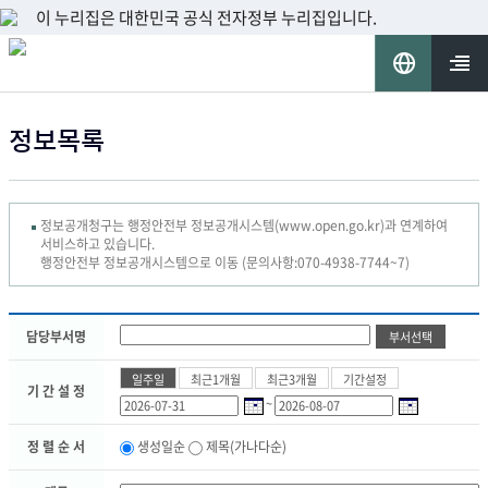
이 누리집은 대한민국 공식 전자정부 누리집입니다.
언
어
열기
정보목록
선
택
정보공개청구는 행정안전부 정보공개시스템(www.open.go.kr)과 연계하여
서비스하고 있습니다.
행정안전부 정보공개시스템으로 이동
(문의사항:
070-4938-7744~7
)
담당부서명
일주일
최근1개월
최근3개월
기간설정
기 간 설 정
~
정 렬 순 서
생성일순
제목(가나다순)