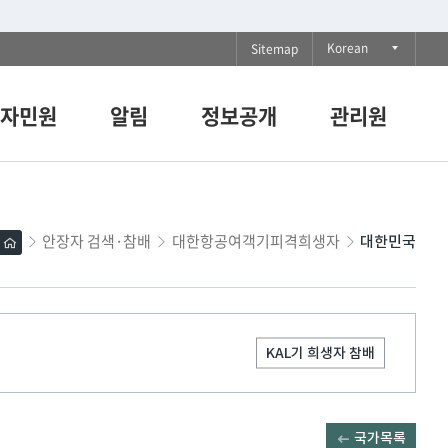
다
Korean
Sitemap
국
자민원
알림
정보공개
관리원
어
목
록
펼
안장자 검색·참배
대한항공여객기피격희생자
홈
대한민국
치
기
KAL기 희생자 참배
국가목록