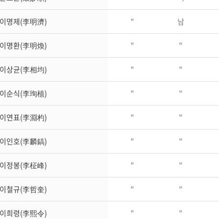
이명제(李明濟)
"
남
이명환(李明煥)
"
"
이상균(李相均)
"
"
이순식(李珣植)
"
"
이연표(李淵杓)
"
"
이인호(李麟鎬)
"
"
이정봉(李柾峰)
"
"
이철규(李哲奎)
"
"
이희령(李熙令)
"
"