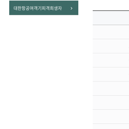
선
대한항공여객기피격희생자
택
됨