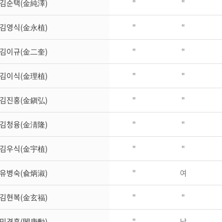
김순택(金純澤)
"
"
김영식(金永植)
"
"
김이규(金二奎)
"
"
김이식(金理植)
"
"
김진홍(金鎭弘)
"
"
김청융(金淸隆)
"
"
김우식(金宇植)
"
"
유병숙(兪炳淑)
"
여
김현복(金玄福)
"
"
민경훈(閔庚勳)
"
남