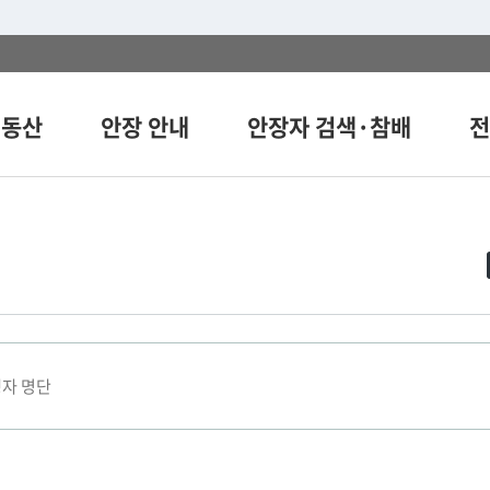
의동산
안장 안내
안장자 검색·참배
전
자 명단