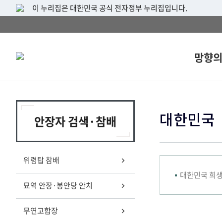
이 누리집은 대한민국 공식 전자정부 누리집입니다.
망향
대한민국
안장자 검색·참배
위령탑 참배
대한민국 희생
묘역 안장·봉안당 안치
무연고합장