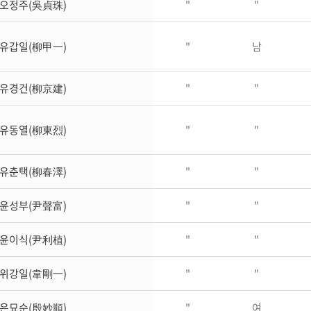
오정주(吳貞珠)
"
"
유갑일(柳甲一)
"
남
유경건(柳京建)
"
"
유동열(柳東烈)
"
"
유춘택(柳春澤)
"
"
윤성부(尹聲富)
"
"
윤이식(尹利植)
"
"
위강일(韋剛一)
"
"
은묘순(殷妙順)
"
여