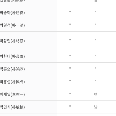
박승하(朴勝夏)
"
"
박일청(朴一淸)
"
"
박장언(朴將彦)
"
"
박한태(朴漢泰)
"
"
박홍순(朴鴻淳)
"
"
박홍설(朴興卨)
"
"
이재일(李在一)
"
여
박민식(朴敏植)
"
남