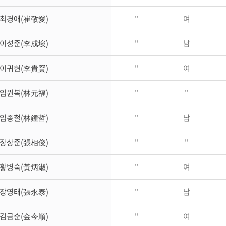
최경애(崔敬愛)
"
여
이성준(李成埈)
"
남
이귀현(李貴賢)
"
여
임원복(林元福)
"
"
임종철(林鍾哲)
"
남
장상준(張相俊)
"
"
황병숙(黃炳淑)
"
여
장영태(張永泰)
"
남
김금순(金今順)
"
여