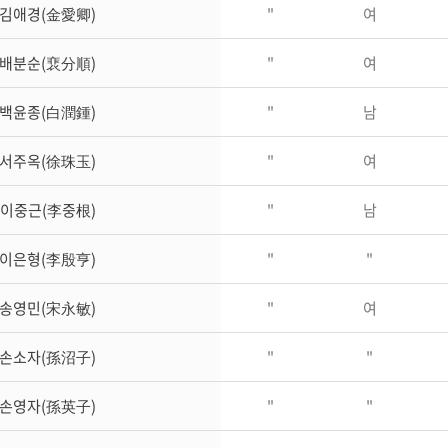
김애경(金愛卿)
"
여
배분순(裵分順)
"
여
백윤종(白潤鍾)
"
남
서주옥(徐珠玉)
"
여
이중근(李중根)
"
남
이은형(李殷亨)
"
"
송영민(宋永敏)
"
여
손소자(孫沼子)
"
"
손영자(孫英子)
"
"