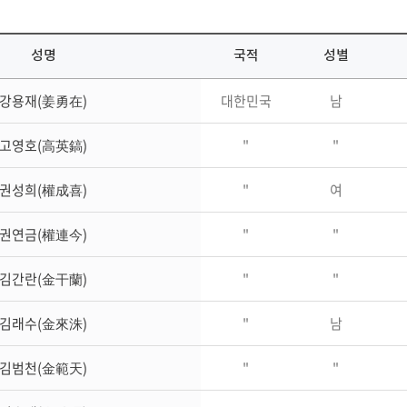
성명
국적
성별
강용재(姜勇在)
대한민국
남
고영호(高英鎬)
"
"
권성희(權成喜)
"
여
권연금(權連今)
"
"
김간란(金干蘭)
"
"
김래수(金來洙)
"
남
김범천(金範天)
"
"