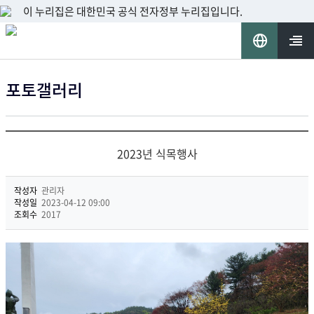
이 누리집은 대한민국 공식 전자정부 누리집입니다.
언
어
열기
포토갤러리
선
택
2023년 식목행사
작성자
관리자
작성일
2023-04-12 09:00
조회수
2017