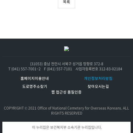
목록
(31053) 충남 천안시 서북구 성거읍 망향로 372-8
T (041) 557-7001~2
F (041) 557-7101
사업자등록번호 312-83-02184
홈페이지이용안내
개인정보처리방침
도로명주소찾기
찾아오시는길
웹 접근성 품질인증
COPYRIGHT © 2021 Office of National Cemetery for Overseas Koreans. ALL
RIGHTS RESERVED
이 누리집은 보건복지부 소속기관 누리집입니다.