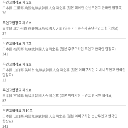
무연고합장묘 제 5호
日本國 三重縣 殉難無緣故韓國人合同之墓 (일본 미에현 순난무연고 한국인 합장묘)
76
무연고합장묘 제 6호
日本國 北九州市 殉難無緣故韓國人之墓 (일본 기타큐슈시 순난무연고 한국인묘)
37
무연고합장묘 제 7호
日本國 福岡縣 無緣故韓國人合同之墓 (일본 후쿠오카현 무연고 한국인 합장묘)
341
무연고합장묘 제 8호
日本國 山口縣 美녜市 無緣故韓國人合同之墓 (일본 야마구치현 미네시 무연고 한국인
합장묘)
12
무연고합장묘 제 9호
日本國 宮城縣 無緣故韓國人合同之墓 (일본 미야기현 무연고 한국인 합장묘)
52
무연고합장묘 제10호
日本國 山口縣 殉難無緣故韓國人合同之墓 (일본 야마구치현 순난무연고 한국인
합장묘)
343