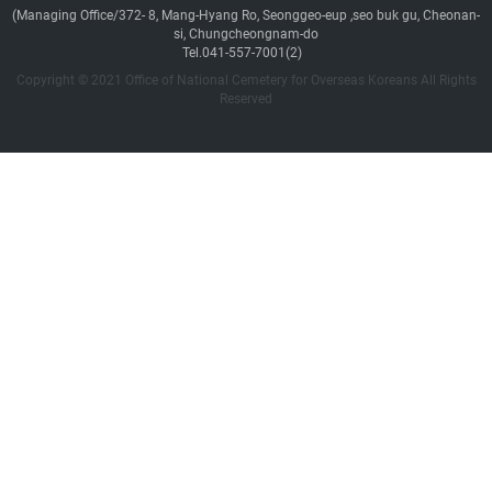
(Managing Office/372- 8, Mang-Hyang Ro, Seonggeo-eup ,seo buk gu, Cheonan-
si, Chungcheongnam-do
Tel.041-557-7001(2)
Copyright © 2021 Office of National Cemetery for Overseas Koreans All Rights
Reserved