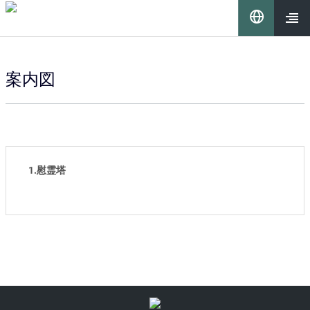
이 누리집은 대한민국 공식 전자정부 누리집입니다.
언
어
열기
案内図
선
택
지
왼
도
쪽
상
하
번
단
1.慰霊塔
호
목
-
록
일
-
반
일
현
반
황,
현
묘
황,
역
묘
순
역
순